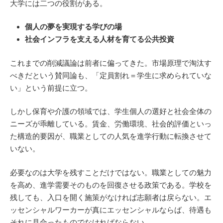
大学には二つの役割がある。
個人の夢を実現する学びの場
社会インフラを支える人材を育てる公共投資
これまでの削減議論は前者に偏ってきた。市場原理で淘汰す
べきだという賛同論も、「定員割れ＝学生に求められていな
い」という前提に立つ。
しかし保育や介護の領域では、学生個人の選好と社会全体の
ニーズが乖離している。賃金、労働環境、社会的評価といっ
た構造的要因が、職業としての人気を進学行動に転換させて
いない。
必要なのは大学を残すことだけではない。職業としての魅力
を高め、進学需要そのものを回復させる政策である。学校を
残しても、入口を開く施策がなければ志願者は戻らない。エ
ッセンシャルワーカーが真にエッセンシャルならば、待遇も
それに見合ったものでなければならない。