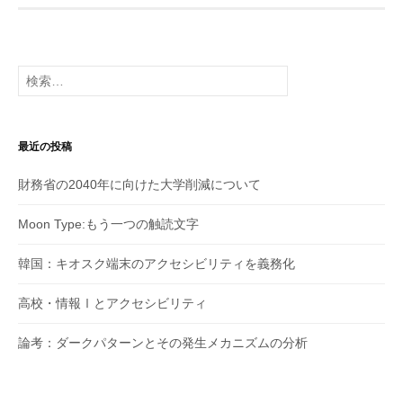
ペ
ー
ジ
検
送
索:
り
最近の投稿
財務省の2040年に向けた大学削減について
Moon Type:もう一つの触読文字
韓国：キオスク端末のアクセシビリティを義務化
高校・情報Ⅰとアクセシビリティ
論考：ダークパターンとその発生メカニズムの分析