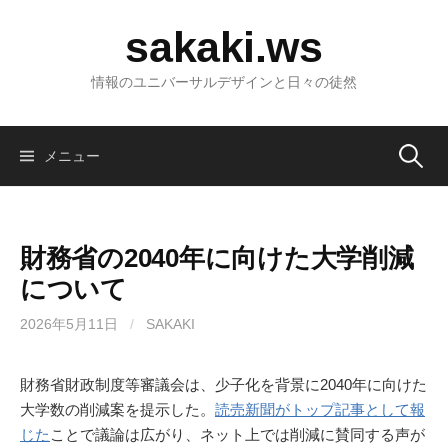
コ
sakaki.ws
ン
テ
情報のユニバーサルデザインと日々の徒然
ン
ツ
へ
検
メニュー
ス
キ
ッ
索:
プ
財務省の2040年に向けた大学削減
について
2026年5月11日
/
SAKAKI
財務省財政制度等審議会は、少子化を背景に2040年に向けた
大学数の削減案を提示した。
読売新聞がトップ記事として報
じた
ことで議論は広がり、ネット上では削減に賛同する声が