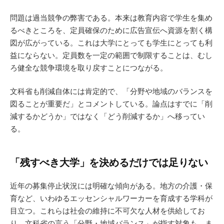
問題は過当競争の弊害である。本来は教育内容で学生を集め
るべきところを、定員確保のために広告宣伝へ資源を割く構
図が広がっている。これは大学にとっても学生にとっても利
益にならない。定員数を一定の範囲で制限することは、むし
ろ健全な競争環境を取り戻すことにつながる。
文科省も削減自体には肯定的で、「分野や地域のバランスを
図ることが重要だ」とコメントしている。論点はすでに「削
減するかどうか」ではなく「どう削減するか」へ移ってい
る。
「残すべき大学」を決めるだけでは足りない
近年の募集停止状況には明確な傾向がある。地方の介護・保
育など、いわゆるエッセンシャルワーカーを育成する学科が
目立つ。これらは社会の維持に不可欠な人材を供給してお
り、文科省の言う「分野・地域バランス」が指す対象も、ま