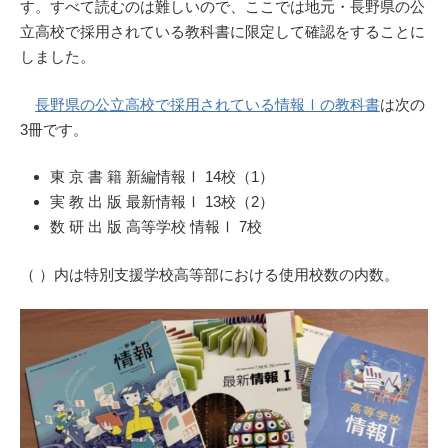
す。すべて読むのは難しいので、ここでは地元・長野県の公
立高校で採用されている教科書に限定して確認をすることに
しました。
長野県の公立高校で採用されている情報Ⅰの教科書
は次の
3冊です。
東 京 書 籍 新編情報Ⅰ 14校（1）
実 教 出 版 最新情報Ⅰ 13校（2）
数 研 出 版 高等学校 情報Ⅰ 7校
（ ）内は特別支援学校高等部における使用校数の内数。